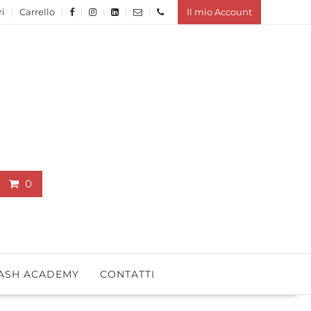
ri
Carrello
Il mio Account
0
ASH ACADEMY
CONTATTI