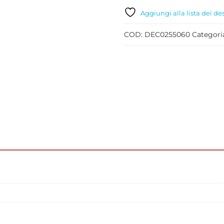
E
UOVO
Aggiungi alla lista dei de
PZ
2
COD:
DEC0255060
Categori
quantità