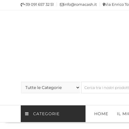
Skip
+39 091 657 32 51
info@romacash.it
Via Enrico To
to
content
CATEGORIE
HOME
IL M