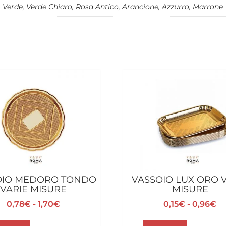
, Verde, Verde Chiaro, Rosa Antico, Arancione, Azzurro, Marrone
OIO MEDORO TONDO
VASSOIO LUX ORO 
VARIE MISURE
MISURE
Fascia
Fa
0,78
€
-
1,70
€
0,15
€
-
0,96
€
di
di
Questo
Questo
prezzo:
pr