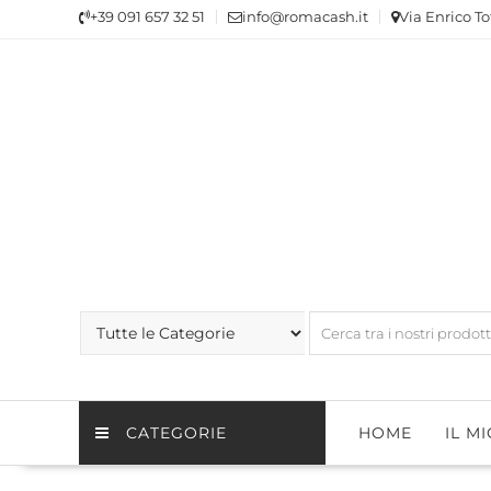
Skip
+39 091 657 32 51
info@romacash.it
Via Enrico To
to
content
CATEGORIE
HOME
IL M