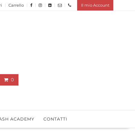
ri
Carrello
Il mio Account
0
ASH ACADEMY
CONTATTI