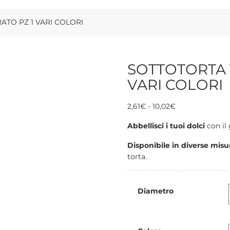
TO PZ 1 VARI COLORI
SOTTOTORTA 
VARI COLORI
Fascia
2,61
€
-
10,02
€
di
Abbellisci i tuoi dolci
con il 
prezzo:
da
Disponibile in diverse misur
2,61€
torta.
a
10,02€
Diametro