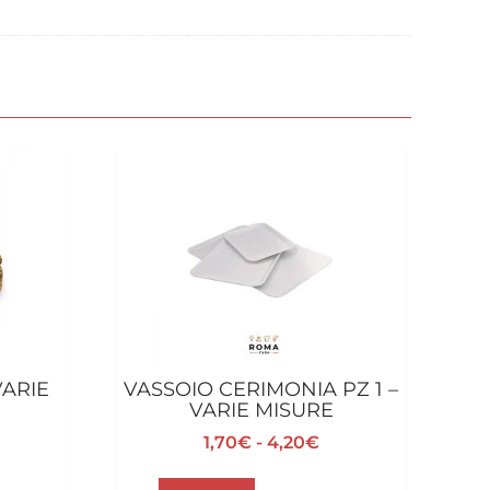
VARIE
VASSOIO CERIMONIA PZ 1 –
VARIE MISURE
scia
Fascia
1,70
€
-
4,20
€
di
Questo
ezzo:
prezzo: