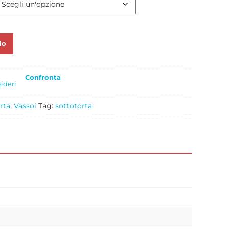
lo
Confronta
sideri
rta
,
Vassoi
Tag:
sottotorta