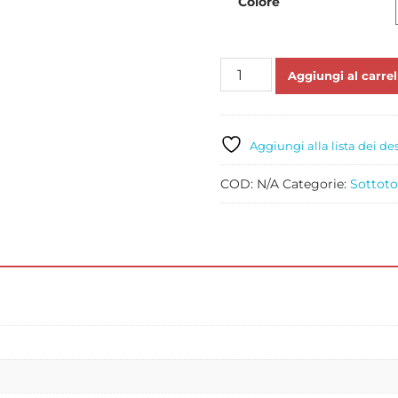
Colore
SOTTOTORTA
Aggiungi al carrel
TONDO
COLORATO
PZ
1
Aggiungi alla lista dei de
VARI
COLORI
COD:
N/A
Categorie:
Sottoto
quantità