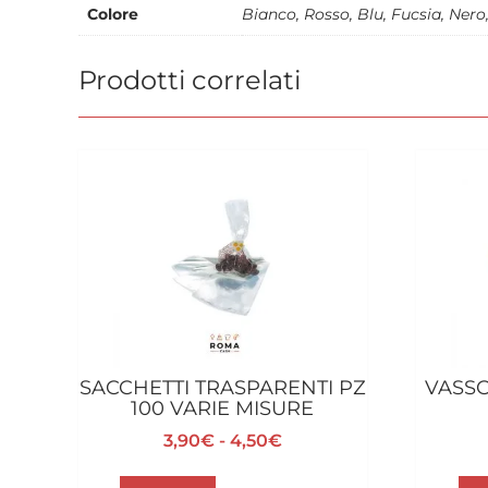
Colore
Bianco, Rosso, Blu, Fucsia, Nero
Prodotti correlati
SACCHETTI TRASPARENTI PZ
VASS
100 VARIE MISURE
Fascia
3,90
€
-
4,50
€
di
Questo
prezzo: