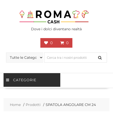
Skip
to
content
Dove i dolci diventano realtà
0
0
CATEGORIE
Home
Prodotti
SPATOLA ANGOLARE CM 24