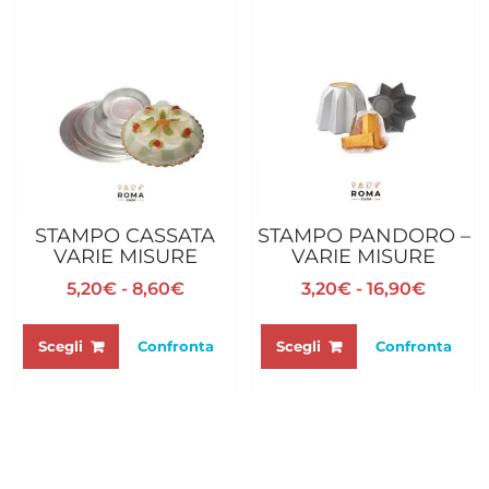
STAMPO CASSATA
STAMPO PANDORO –
VARIE MISURE
VARIE MISURE
Fascia
Fascia
5,20
€
-
8,60
€
3,20
€
-
16,90
€
di
di
Questo
Questo
prezzo:
prezzo
prodotto
prodotto
Scegli
Confronta
Scegli
Confronta
da
da
ha
ha
5,20€
3,20€
più
più
a
a
varianti.
varianti.
8,60€
16,90€
Le
Le
opzioni
opzioni