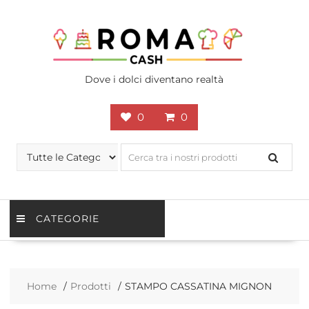
Skip
to
content
Dove i dolci diventano realtà
0
0
CATEGORIE
Home
Prodotti
STAMPO CASSATINA MIGNON