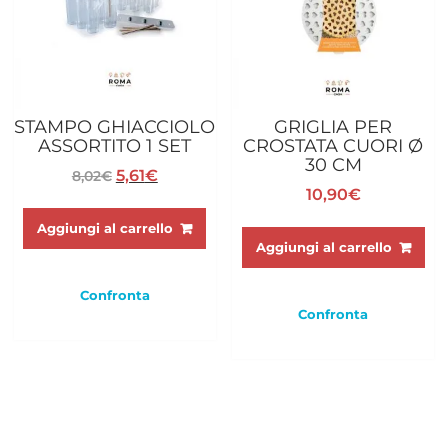
nella
nella
pagina
pagina
del
del
prodotto
prodotto
STAMPO GHIACCIOLO
GRIGLIA PER
ASSORTITO 1 SET
CROSTATA CUORI Ø
30 CM
Il
Il
5,61
€
8,02
€
10,90
€
prezzo
prezzo
originale
attuale
Aggiungi al carrello
era:
è:
Aggiungi al carrello
8,02€.
5,61€.
Confronta
Confronta