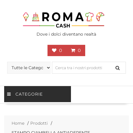
Skip
to
content
Dove i dolci diventano realtà
0
0
CATEGORIE
Home
Prodotti
STAMPO CIAMBELLA ANTIADERENTE