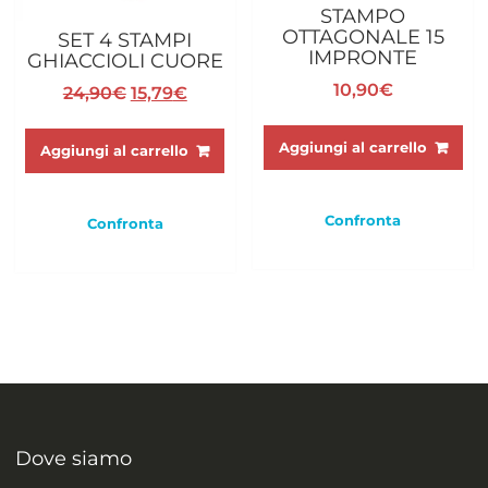
STAMPO
OTTAGONALE 15
SET 4 STAMPI
IMPRONTE
GHIACCIOLI CUORE
10,90
€
Il
Il
24,90
€
15,79
€
prezzo
prezzo
originale
attuale
Aggiungi al carrello
Aggiungi al carrello
era:
è:
24,90€.
15,79€.
Confronta
Confronta
Dove siamo