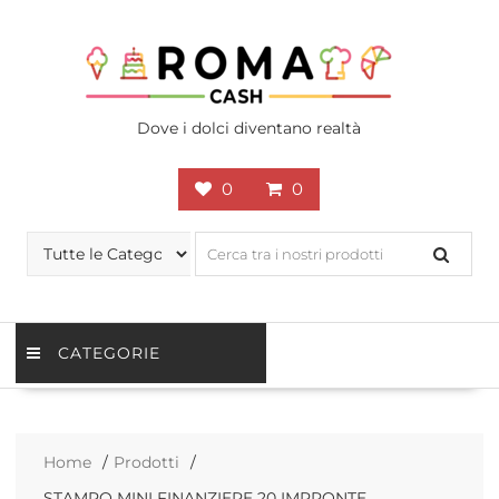
Skip
to
content
Dove i dolci diventano realtà
0
0
CATEGORIE
Home
Prodotti
STAMPO MINI FINANZIERE 20 IMPRONTE