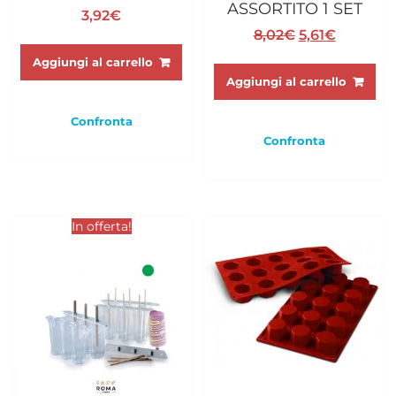
ASSORTITO 1 SET
3,92
€
Il
Il
8,02
€
5,61
€
prezzo
prezzo
Aggiungi al carrello
originale
attuale
Aggiungi al carrello
era:
è:
8,02€.
5,61€.
Confronta
Confronta
In offerta!