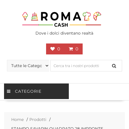
Skip
to
content
Dove i dolci diventano realtà
0
0
CATEGORIE
Home
Prodotti
STAMPO SAVARIN QUADRATO 28 IMPRONTE