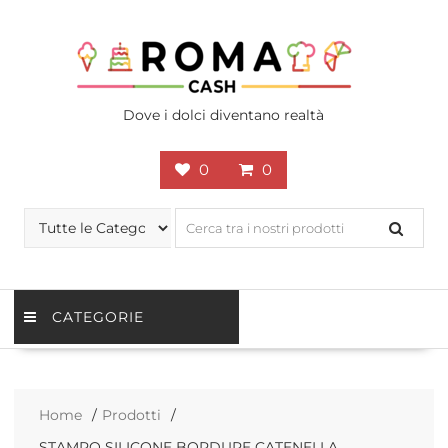
Skip
to
content
Dove i dolci diventano realtà
0
0
CATEGORIE
Home
Prodotti
STAMPO SILICONE BORDURE CATENELLA