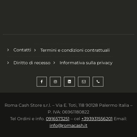
Contatti
Termini e condizioni contrattuali
Diritto di recesso
Informativa sulla privacy
Roma Cash Store s.r.l. – Via E. Toti, 118 90128 Palermo Italia –
P. IVA: 06961180822
Tel Ordini e info.
0916573251
– cel
+393931556201
Email:
info@romacash.it