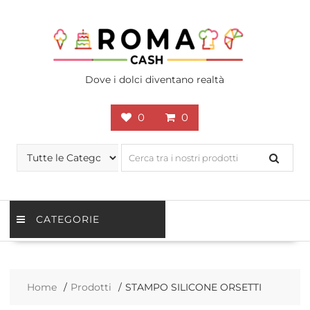
Skip
to
content
Dove i dolci diventano realtà
0
0
CATEGORIE
Home
Prodotti
STAMPO SILICONE ORSETTI