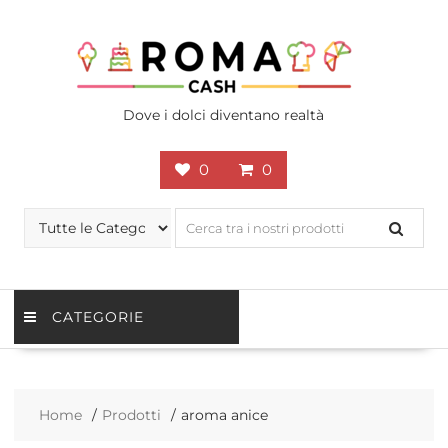
Skip
to
content
Dove i dolci diventano realtà
0
0
CATEGORIE
Home
Prodotti
aroma anice