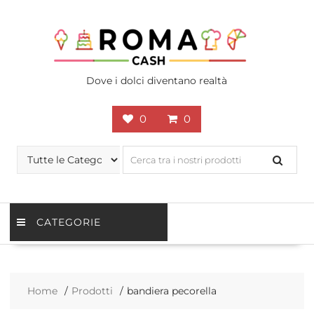
Skip
to
content
Dove i dolci diventano realtà
0
0
CATEGORIE
Home
Prodotti
bandiera pecorella