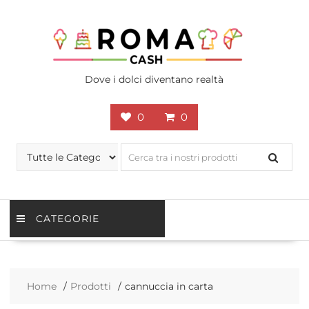
Skip
to
content
Dove i dolci diventano realtà
0
0
CATEGORIE
Home
Prodotti
cannuccia in carta