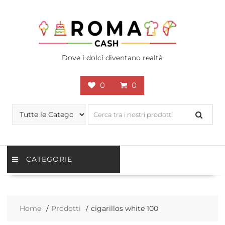
Skip
to
content
Dove i dolci diventano realtà
0
0
CATEGORIE
Home
Prodotti
cigarillos white 100