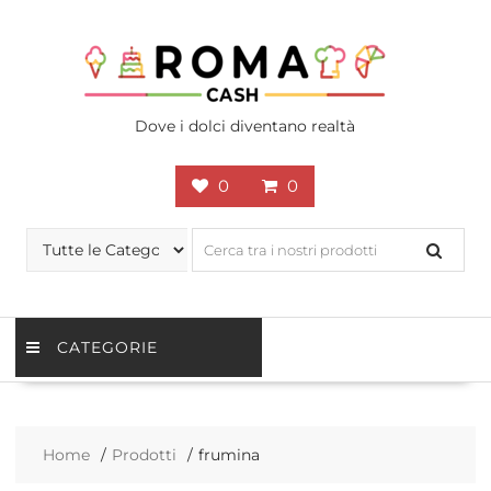
Skip
to
content
Dove i dolci diventano realtà
0
0
CATEGORIE
Home
Prodotti
frumina