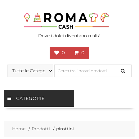
Skip
to
content
Dove i dolci diventano realtà
0
0
CATEGORIE
Home
Prodotti
pirottini