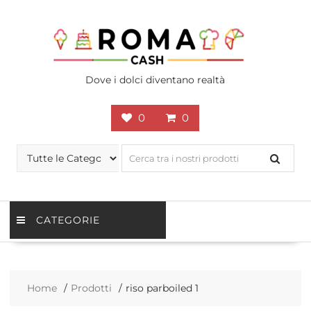
Skip
to
content
Dove i dolci diventano realtà
0
0
CATEGORIE
Home
Prodotti
riso parboiled 1