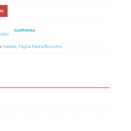
lo
Confronta
sideri
e:
Natale
,
Taglia Pasta/Biscotto