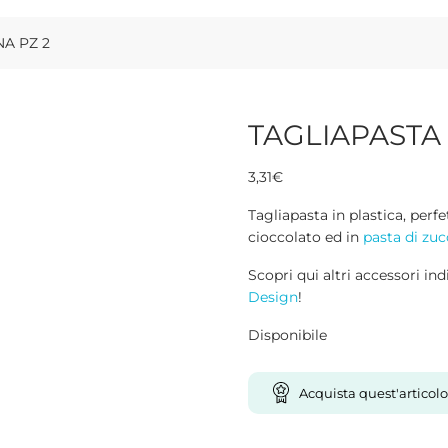
A PZ 2
TAGLIAPASTA
3,31
€
Tagliapasta in plastica, perfe
cioccolato ed in
pasta di zu
Scopri qui altri accessori ind
Design
!
Disponibile
Acquista quest'articolo