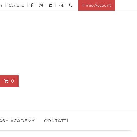
ri
Carrello
Il mio Account
0
ASH ACADEMY
CONTATTI