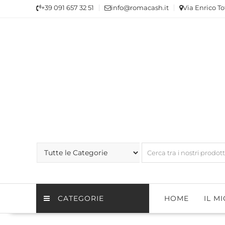
Skip
+39 091 657 32 51
info@romacash.it
Via Enrico To
to
content
CATEGORIE
HOME
IL M