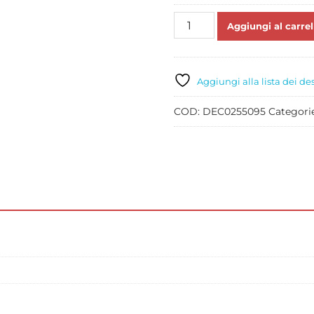
TAGLIAPASTA
Aggiungi al carrel
BABBO
E
RENNA
PZ
Aggiungi alla lista dei de
2
quantità
COD:
DEC0255095
Categori