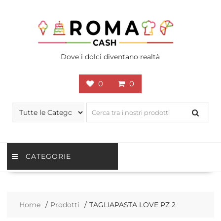
Skip
to
content
Dove i dolci diventano realtà
0
0
CATEGORIE
Home
Prodotti
TAGLIAPASTA LOVE PZ 2