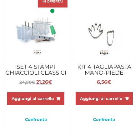
IN OFFERTA!
SET 4 STAMPI
KIT 4 TAGLIAPASTA
GHIACCIOLI CLASSICI
MANO-PIEDE
Il
Il
21,26
€
6,56
€
24,90
€
prezzo
prezzo
originale
attuale
Aggiungi al carrello
Aggiungi al carrello
era:
è:
24,90€.
21,26€.
Confronta
Confronta