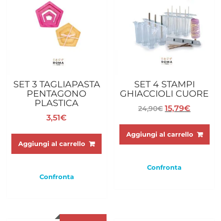
SET 3 TAGLIAPASTA
SET 4 STAMPI
PENTAGONO
GHIACCIOLI CUORE
PLASTICA
Il
Il
15,79
€
24,90
€
3,51
€
prezzo
prezzo
originale
attuale
Aggiungi al carrello
era:
è:
Aggiungi al carrello
24,90€.
15,79€.
Confronta
Confronta