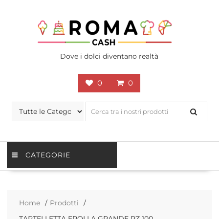
Skip
to
content
Dove i dolci diventano realtà
0
0
CATEGORIE
Home
Prodotti
TARTELLETTA FROLLA GRANDE PZ 100