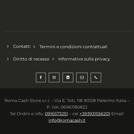
Contatti
Termini e condizioni contrattuali
Diritto di recesso
Informativa sulla privacy
Roma Cash Store s.r.l. – Via E. Toti, 118 90128 Palermo Italia –
P. IVA: 06961180822
Tel Ordini e info.
0916573251
– cel
+393931556201
Email:
info@romacash.it