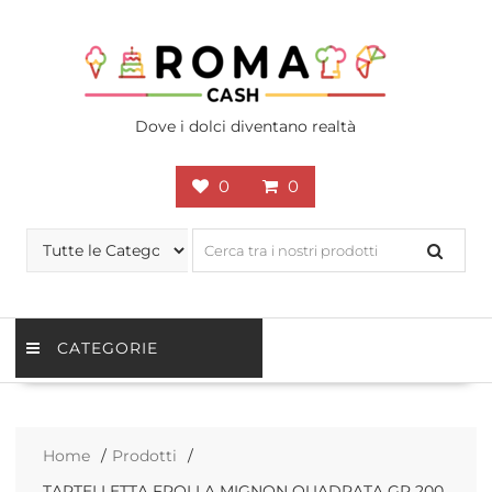
Skip
to
content
Dove i dolci diventano realtà
0
0
CATEGORIE
Home
Prodotti
TARTELLETTA FROLLA MIGNON QUADRATA GR 200