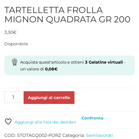
TARTELLETTA FROLLA
MIGNON QUADRATA GR 200
3,30
€
Disponibile
Acquista quest'articolo e ottieni
3
Gelatine virtuali
-
un valore di
0,08
€
TARTELLETTA
Aggiungi al carrello
FROLLA
MIGNON
QUADRATA
Confronta
GR
Aggiungi alla lista dei desideri
200
quantità
COD:
STOTAGQ002-PORZ
Categoria:
Semilavorati