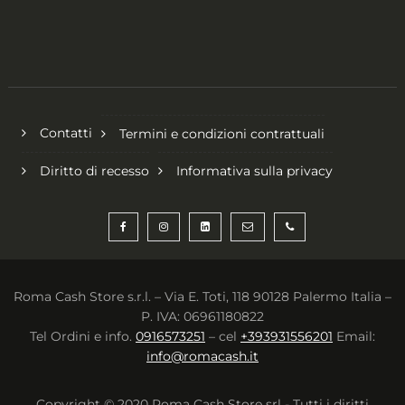
Contatti
Termini e condizioni contrattuali
Diritto di recesso
Informativa sulla privacy
Roma Cash Store s.r.l. – Via E. Toti, 118 90128 Palermo Italia –
P. IVA: 06961180822
Tel Ordini e info.
0916573251
– cel
+393931556201
Email:
info@romacash.it
Copyright © 2020 Roma Cash Store srl - Tutti i diritti