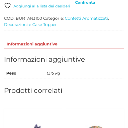
Confronta
MM
Aggiungi alla lista dei desideri
8
KG
COD:
BURTAN3100
Categorie:
Confetti Aromatizzati
,
1
Decorazioni e Cake Topper
quantità
Informazioni aggiuntive
Informazioni aggiuntive
Peso
0,15 kg
Prodotti correlati