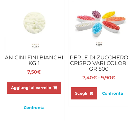
ANICINI FINI BIANCHI
PERLE DI ZUCCHERO
KG 1
CRISPO VARI COLORI
GR 500
7,50
€
Fascia
7,40
€
-
9,90
€
di
Questo
Aggiungi al carrello
prezzo:
prodotto
Scegli
Confronta
da
ha
7,40€
più
Confronta
a
varianti.
9,90€
Le
opzioni
possono