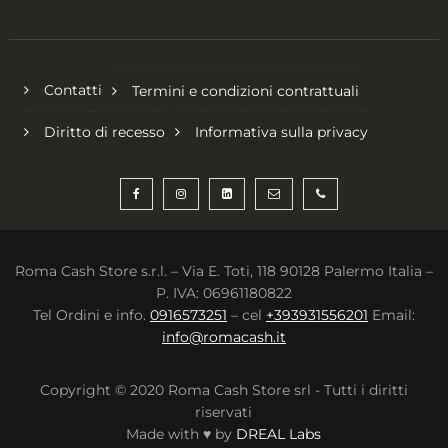
Contatti
Termini e condizioni contrattuali
Diritto di recesso
Informativa sulla privacy
Roma Cash Store s.r.l. – Via E. Toti, 118 90128 Palermo Italia –
P. IVA: 06961180822
Tel Ordini e info.
0916573251
– cel
+393931556201
Email:
info@romacash.it
Copyright © 2020 Roma Cash Store srl - Tutti i diritti
riservati
Made with ♥ by
DREAL Labs