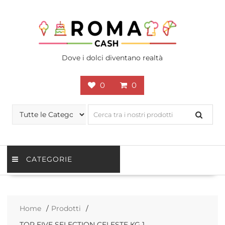
Skip
to
content
Dove i dolci diventano realtà
0
0
CATEGORIE
Home
Prodotti
TOP FIVE SELECTION CELESTE KG 1