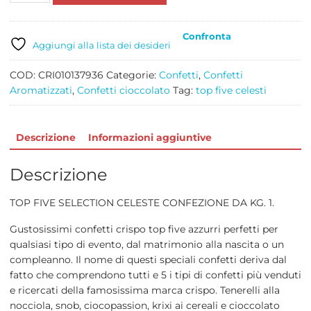
SELECTION
CELESTE
Confronta
KG
Aggiungi alla lista dei desideri
1
quantità
COD:
CRI010137936
Categorie:
Confetti
,
Confetti
Aromatizzati
,
Confetti cioccolato
Tag:
top five celesti
Descrizione
Informazioni aggiuntive
Descrizione
TOP FIVE SELECTION CELESTE CONFEZIONE DA KG. 1.
Gustosissimi confetti crispo top five azzurri perfetti per
qualsiasi tipo di evento, dal matrimonio alla nascita o un
compleanno. Il nome di questi speciali confetti deriva dal
fatto che comprendono tutti e 5 i tipi di confetti più venduti
e ricercati della famosissima marca crispo. Tenerelli alla
nocciola, snob, ciocopassion, krixi ai cereali e cioccolato