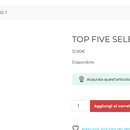
G 1
TOP FIVE SEL
12,90
€
Disponibile
Acquista quest'articolo
TOP
Aggiungi al carrel
FIVE
SELECTION
VERDI
KG
Aggiungi alla lista dei de