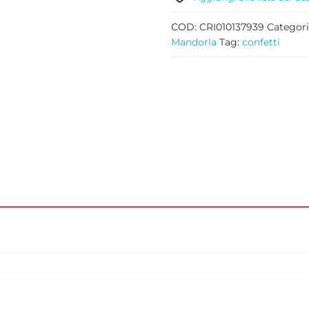
1
quantità
COD:
CRI010137939
Categori
Mandorla
Tag:
confetti