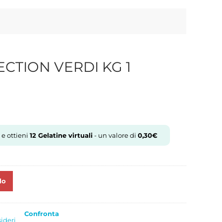
ECTION VERDI KG 1
 e ottieni
12
Gelatine virtuali
- un valore di
0,30
€
lo
Confronta
sideri