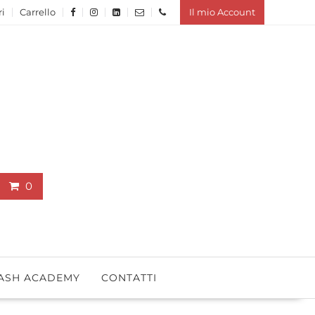
ri
Carrello
Il mio Account
0
ASH ACADEMY
CONTATTI