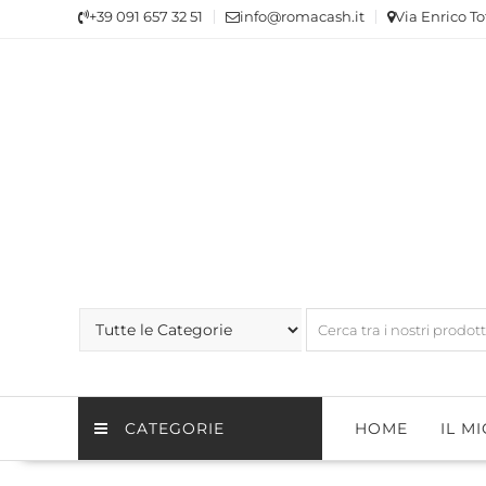
Skip
+39 091 657 32 51
info@romacash.it
Via Enrico To
to
content
CATEGORIE
HOME
IL M