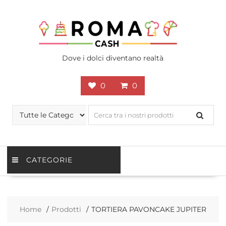
Skip
to
content
Dove i dolci diventano realtà
0
0
CATEGORIE
Home
Prodotti
TORTIERA PAVONCAKE JUPITER