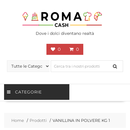
Skip
to
content
Dove i dolci diventano realtà
0
0
CATEGORIE
Home
Prodotti
VANILLINA IN POLVERE KG 1