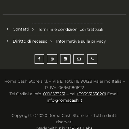
Contatti
Termini e condizioni contrattuali
Diritto di recesso
Informativa sulla privacy
Roma Cash Store s.r.l. – Via E. Toti, 118 90128 Palermo Italia –
P. IVA: 06961180822
Tel Ordini e info.
0916573251
– cel
+393931556201
Email:
info@romacash.it
Copyright © 2020 Roma Cash Store srl - Tutti i diritti
riservati
Made with ♥ by
DREAL Labs