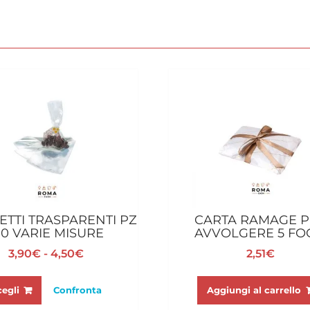
ETTI TRASPARENTI PZ
CARTA RAMAGE 
00 VARIE MISURE
AVVOLGERE 5 FO
Fascia
3,90
€
-
4,50
€
2,51
€
di
Questo
prezzo:
prodotto
Aggiungi al carrello
cegli
Confronta
da
ha