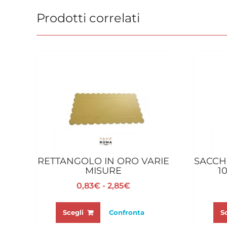
Prodotti correlati
RETTANGOLO IN ORO VARIE
SACCH
MISURE
1
Fascia
0,83
€
-
2,85
€
di
Questo
prezzo:
prodotto
Scegli
Confronta
S
da
ha