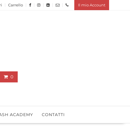
ri
Carrello
Il mio Account
0
ASH ACADEMY
CONTATTI