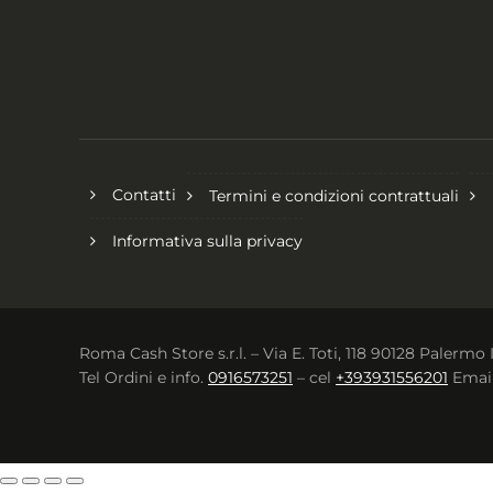
Contatti
Termini e condizioni contrattuali
Informativa sulla privacy
Roma Cash Store s.r.l. – Via E. Toti, 118 90128 Palermo 
Tel Ordini e info.
0916573251
– cel
+393931556201
Emai