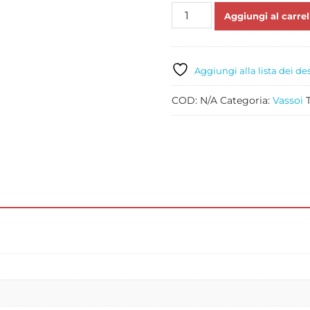
VASSOIO
Aggiungi al carrel
CERIMONIA
PZ
1
-
Aggiungi alla lista dei de
VARIE
MISURE
COD:
N/A
Categoria:
Vassoi
quantità