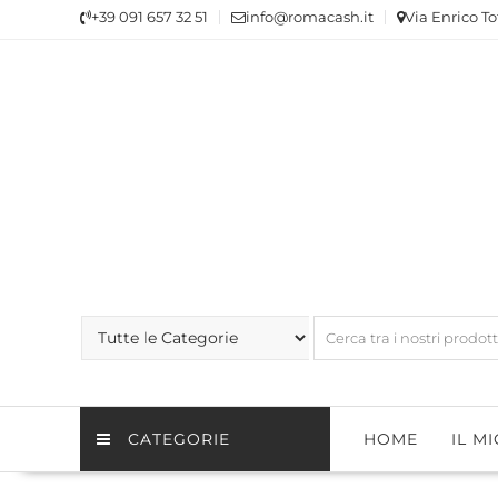
Skip
+39 091 657 32 51
info@romacash.it
Via Enrico To
to
content
CATEGORIE
HOME
IL M