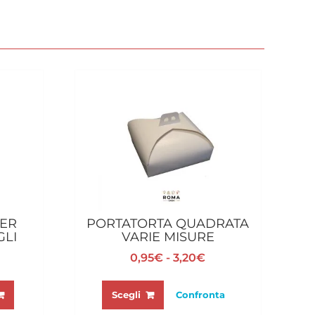
PER
PORTATORTA QUADRATA
GLI
VARIE MISURE
Fascia
0,95
€
-
3,20
€
di
Questo
prezzo:
prodotto
Scegli
Confronta
da
ha