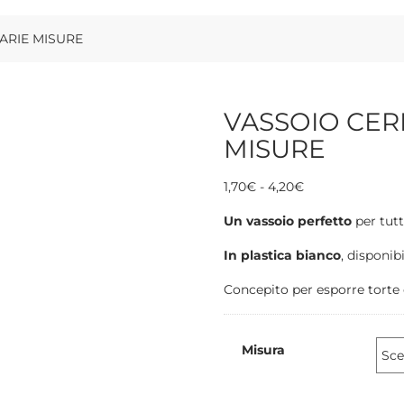
VARIE MISURE
VASSOIO CERI
MISURE
Fascia
1,70
€
-
4,20
€
di
Un vassoio perfetto
per tutt
prezzo:
da
In plastica bianco
, disponib
1,70€
a
Concepito per esporre torte o
4,20€
Misura