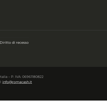
Diritto di recesso
Italia – P. IVA: 06961180822
l:
info@romacash.it