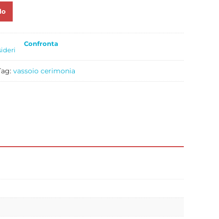
lo
Confronta
sideri
Tag:
vassoio cerimonia