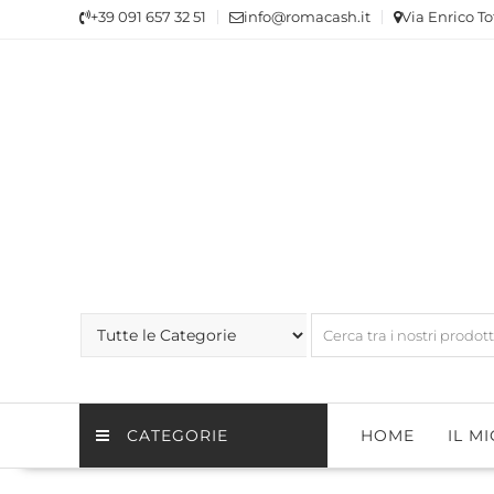
Skip
+39 091 657 32 51
info@romacash.it
Via Enrico To
to
content
CATEGORIE
HOME
IL M