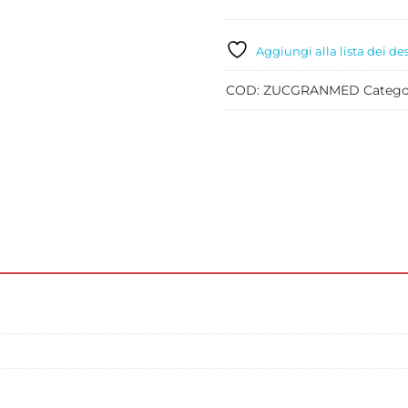
ZUCCHERO
MEDIA
KG
Aggiungi alla lista dei de
1
quantità
COD:
ZUCGRANMED
Catego