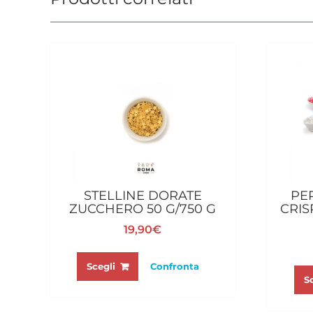
STELLINE DORATE
PE
ZUCCHERO 50 G/750 G
CRIS
19,90
€
Questo
prodotto
Scegli
Confronta
S
ha
più
varianti.