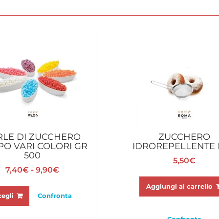
RLE DI ZUCCHERO
ZUCCHERO
PO VARI COLORI GR
IDROREPELLENTE 
500
5,50
€
Fascia
7,40
€
-
9,90
€
di
Questo
Aggiungi al carrello
prezzo:
prodotto
cegli
Confronta
da
ha
7,40€
più
Confronta