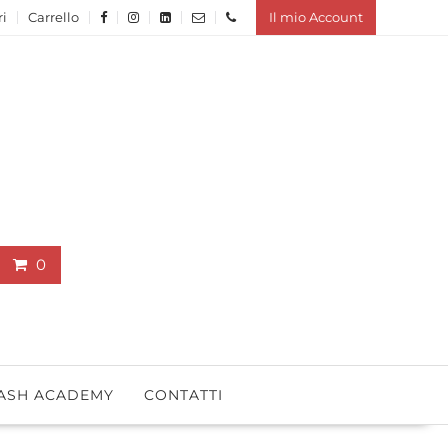
ri
Carrello
Il mio Account
0
ASH ACADEMY
CONTATTI