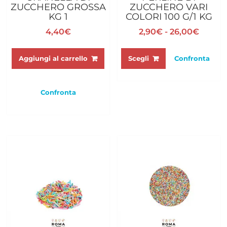
ZUCCHERO GROSSA
ZUCCHERO VARI
KG 1
COLORI 100 G/1 KG
Fascia
4,40
€
2,90
€
-
26,00
€
di
Questo
prezzo
prodotto
Aggiungi al carrello
Scegli
Confronta
da
ha
2,90€
più
a
varianti.
Confronta
26,00
Le
opzioni
possono
essere
scelte
nella
pagina
del
prodotto