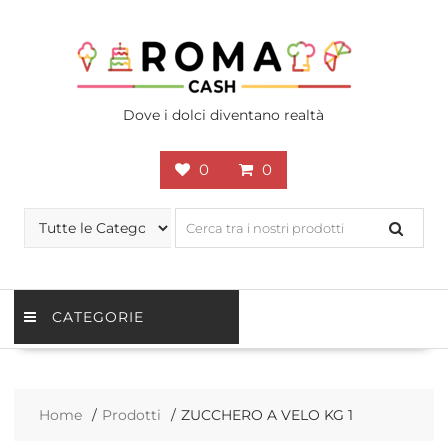
Skip
to
content
Dove i dolci diventano realtà
0
0
CATEGORIE
Home
Prodotti
ZUCCHERO A VELO KG 1