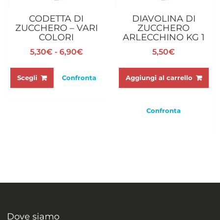
CODETTA DI
DIAVOLINA DI
ZUCCHERO – VARI
ZUCCHERO
COLORI
ARLECCHINO KG 1
Fascia
5,30
€
-
6,90
€
5,50
€
di
Questo
prezzo:
prodotto
Aggiungi al carrello
Scegli
Confronta
da
ha
5,30€
più
a
varianti.
Confronta
6,90€
Le
opzioni
possono
essere
scelte
nella
pagina
del
prodotto
Dove siamo