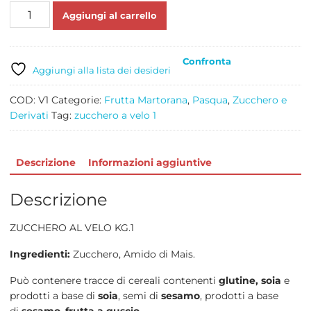
ZUCCHERO
Aggiungi al carrello
A
VELO
KG
Confronta
1
Aggiungi alla lista dei desideri
quantità
COD:
V1
Categorie:
Frutta Martorana
,
Pasqua
,
Zucchero e
Derivati
Tag:
zucchero a velo 1
Descrizione
Informazioni aggiuntive
Descrizione
ZUCCHERO AL VELO KG.1
Ingredienti:
Zucchero, Amido di Mais.
Può contenere tracce di cereali contenenti
glutine, soia
e
prodotti a base di
soia
, semi di
sesamo
, prodotti a base
di
sesamo
,
frutta a guscio.