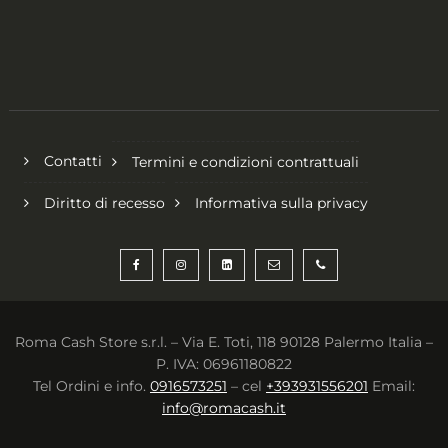
Contatti
Termini e condizioni contrattuali
Diritto di recesso
Informativa sulla privacy
Roma Cash Store s.r.l. – Via E. Toti, 118 90128 Palermo Italia –
P. IVA: 06961180822
Tel Ordini e info.
0916573251
– cel
+393931556201
Email:
info@romacash.it