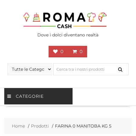
Skip
to
content
Dove i dolci diventano realtà
0
0
CATEGORIE
Home
Prodotti
FARINA 0 MANITOBA KG 5