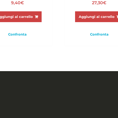
9,40
€
27,30
€
ggiungi al carrello
Aggiungi al carrello
Confronta
Confronta