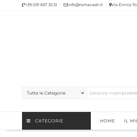
Skip
+39 091 657 32 51
info@romacash.it
Via Enrico To
to
content
CATEGORIE
HOME
IL M