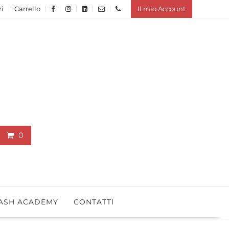
ri
Carrello
Il mio Account
0
ASH ACADEMY
CONTATTI