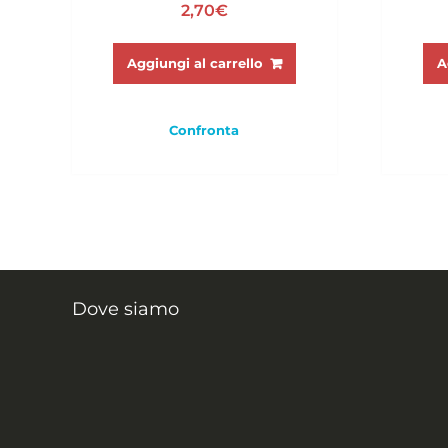
2,70
€
Aggiungi al carrello
A
Confronta
Dove siamo