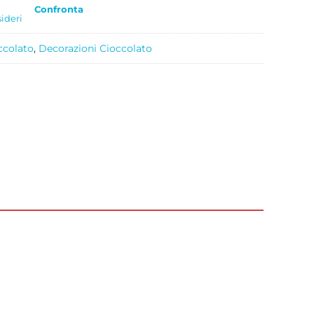
Confronta
sideri
ccolato
,
Decorazioni Cioccolato