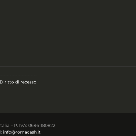
Diritto di recesso
Italia – P. IVA: 06961180822
l:
info@romacash.it