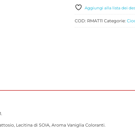
FONDENTE
KG
Aggiungi alla lista dei de
1
quantità
COD:
RMAT11
Categorie:
Cio
.
ttosio, Lecitina di SOIA, Aroma Vaniglia Coloranti.