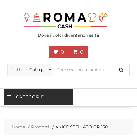
Skip
to
content
Dove i dolci diventano realtà
0
0
CATEGORIE
Home
Prodotti
ANICE STELLATO GR 150