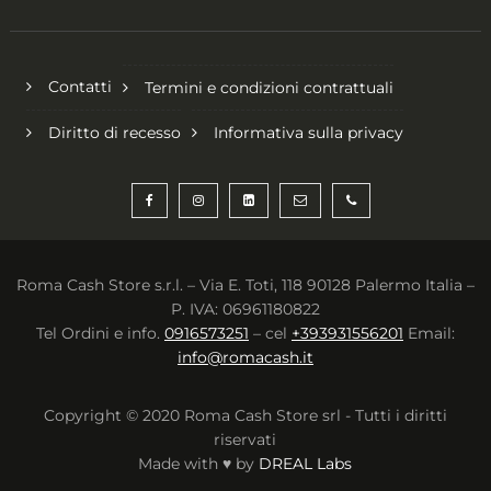
Contatti
Termini e condizioni contrattuali
Diritto di recesso
Informativa sulla privacy
Roma Cash Store s.r.l. – Via E. Toti, 118 90128 Palermo Italia –
P. IVA: 06961180822
Tel Ordini e info.
0916573251
– cel
+393931556201
Email:
info@romacash.it
Copyright © 2020 Roma Cash Store srl - Tutti i diritti
riservati
Made with ♥ by
DREAL Labs