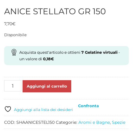
ANICE STELLATO GR 150
7,70
€
Disponibile
Acquista quest'articolo e ottieni
7
Gelatine virtuali
-
un valore di
0,18
€
ANICE
Aggiungi al carrello
STELLATO
GR
150
Confronta
quantità
Aggiungi alla lista dei desideri
COD:
SHAANICESTEL150
Categorie:
Aromi e Bagne
,
Spezie