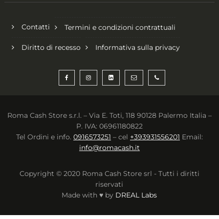
Contatti
Termini e condizioni contrattuali
Diritto di recesso
Informativa sulla privacy
Roma Cash Store s.r.l. – Via E. Toti, 118 90128 Palermo Italia –
P. IVA: 06961180822
Tel Ordini e info.
0916573251
– cel
+393931556201
Email:
info@romacash.it
Copyright © 2020 Roma Cash Store srl - Tutti i diritti
riservati
Made with ♥ by
DREAL Labs