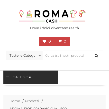
Skip
to
content
Dove i dolci diventano realtà
0
0
CATEGORIE
Home
Prodotti
AROMA FIOR D’ARANCIO ML 500