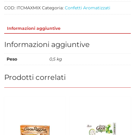
1
quantità
COD:
ITCMAXMIX
Categoria:
Confetti Aromatizzati
Informazioni aggiuntive
Informazioni aggiuntive
Peso
0,5 kg
Prodotti correlati