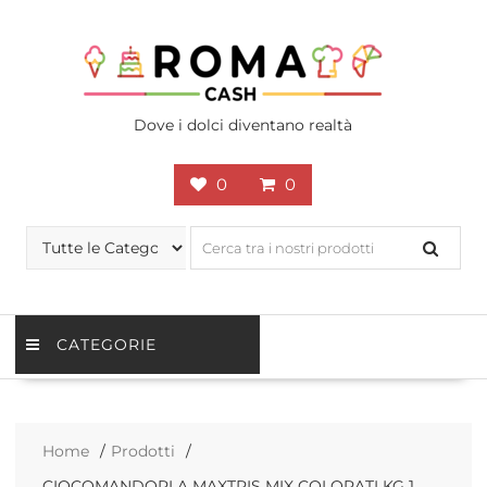
Skip
to
content
Dove i dolci diventano realtà
0
0
CATEGORIE
Home
Prodotti
CIOCOMANDORLA MAXTRIS MIX COLORATI KG 1