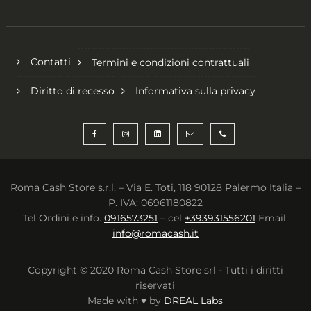
Contatti
Termini e condizioni contrattuali
Diritto di recesso
Informativa sulla privacy
Roma Cash Store s.r.l. – Via E. Toti, 118 90128 Palermo Italia –
P. IVA: 06961180822
Tel Ordini e info.
0916573251
– cel
+393931556201
Email:
info@romacash.it
Copyright © 2020 Roma Cash Store srl - Tutti i diritti
riservati
Made with ♥ by
DREAL Labs