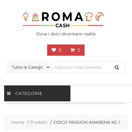
Skip
to
content
Dove i dolci diventano realtà
0
0
CATEGORIE
Home
Prodotti
CIOCO PASSION AMARENA KG 1