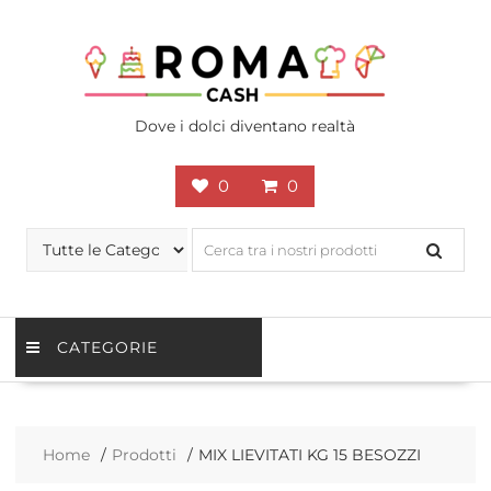
Skip
to
content
Dove i dolci diventano realtà
0
0
CATEGORIE
Home
Prodotti
MIX LIEVITATI KG 15 BESOZZI