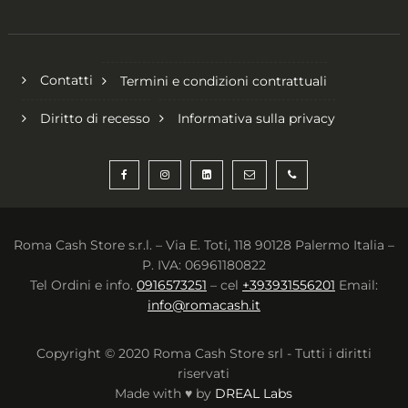
Contatti
Termini e condizioni contrattuali
Diritto di recesso
Informativa sulla privacy
Roma Cash Store s.r.l. – Via E. Toti, 118 90128 Palermo Italia –
P. IVA: 06961180822
Tel Ordini e info.
0916573251
– cel
+393931556201
Email:
info@romacash.it
Copyright © 2020 Roma Cash Store srl - Tutti i diritti
riservati
Made with ♥ by
DREAL Labs