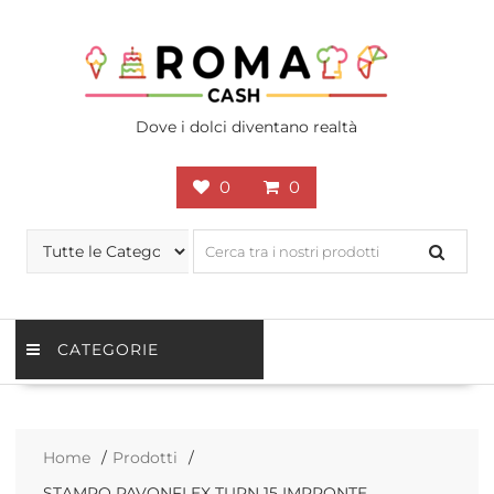
Skip
to
content
Dove i dolci diventano realtà
0
0
CATEGORIE
Home
Prodotti
STAMPO PAVONFLEX TURN 15 IMPRONTE