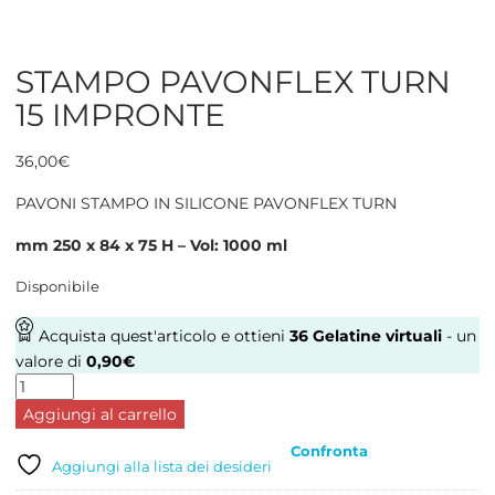
STAMPO PAVONFLEX TURN
15 IMPRONTE
36,00
€
PAVONI STAMPO IN SILICONE PAVONFLEX TURN
mm 250 x 84 x 75 H – Vol: 1000 ml
Disponibile
Acquista quest'articolo e ottieni
36
Gelatine virtuali
- un
valore di
0,90
€
STAMPO
PAVONFLEX
Aggiungi al carrello
TURN
Confronta
15
Aggiungi alla lista dei desideri
IMPRONTE