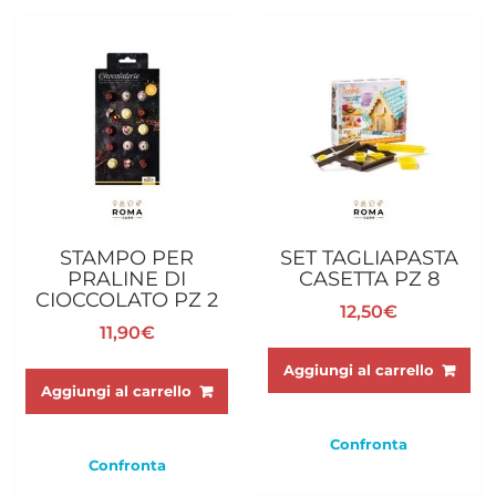
6,90€
Le
opzioni
opzioni
possono
possono
essere
essere
scelte
scelte
nella
nella
pagina
pagina
del
del
prodotto
prodotto
STAMPO PER
SET TAGLIAPASTA
PRALINE DI
CASETTA PZ 8
CIOCCOLATO PZ 2
12,50
€
11,90
€
Aggiungi al carrello
Aggiungi al carrello
Confronta
Confronta