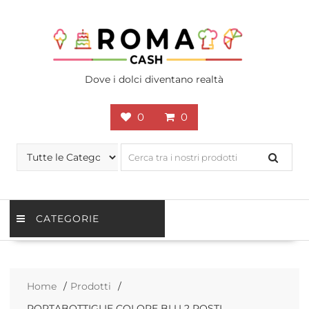
Skip
to
content
Dove i dolci diventano realtà
0
0
CATEGORIE
Home
Prodotti
PORTABOTTIGLIE COLORE BLU 2 POSTI