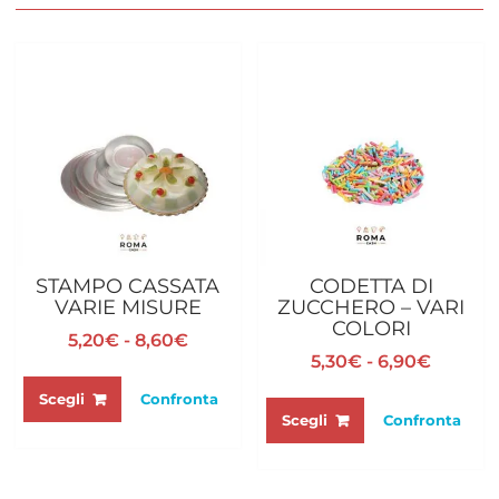
STAMPO CASSATA
CODETTA DI
VARIE MISURE
ZUCCHERO – VARI
COLORI
Fascia
5,20
€
-
8,60
€
Fascia
5,30
€
-
6,90
€
di
Questo
di
prezzo:
Questo
prodotto
Scegli
Confronta
prezzo:
da
prodotto
Scegli
Confronta
ha
da
5,20€
ha
più
5,30€
a
più
varianti.
a
8,60€
varianti.
Le