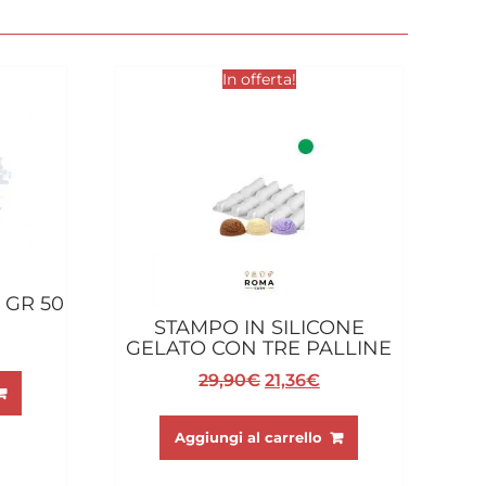
In offerta!
 GR 50
STAMPO IN SILICONE
GELATO CON TRE PALLINE
Il
Il
29,90
€
21,36
€
prezzo
prezzo
originale
attuale
Aggiungi al carrello
era:
è:
29,90€.
21,36€.