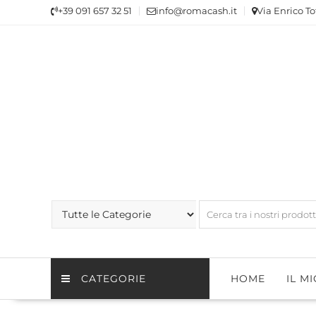
Skip
+39 091 657 32 51
info@romacash.it
Via Enrico To
to
content
CATEGORIE
HOME
IL M