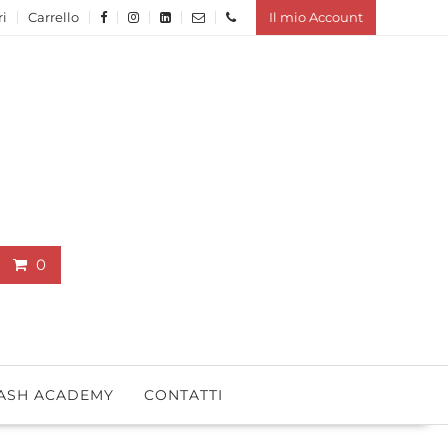
ri
Carrello
Il mio Account
0
ASH ACADEMY
CONTATTI