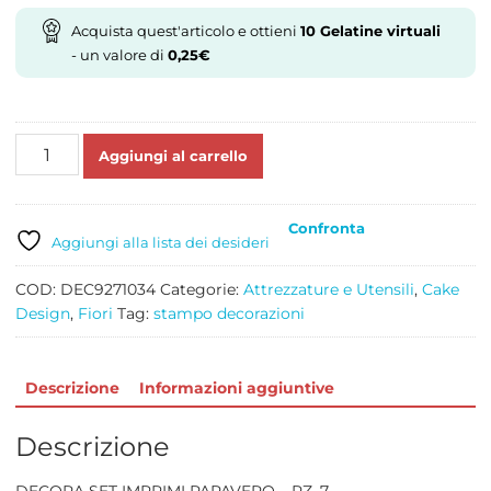
Acquista quest'articolo e ottieni
10
Gelatine virtuali
- un valore di
0,25
€
SET
Aggiungi al carrello
IMPRIMI
PAPAVERO
quantità
Confronta
Aggiungi alla lista dei desideri
COD:
DEC9271034
Categorie:
Attrezzature e Utensili
,
Cake
Design
,
Fiori
Tag:
stampo decorazioni
Descrizione
Informazioni aggiuntive
Descrizione
DECORA SET IMPRIMI PAPAVERO – PZ. 7.