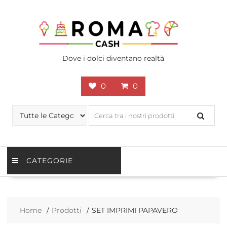
Skip
to
content
Dove i dolci diventano realtà
0
0
CATEGORIE
Home
Prodotti
SET IMPRIMI PAPAVERO