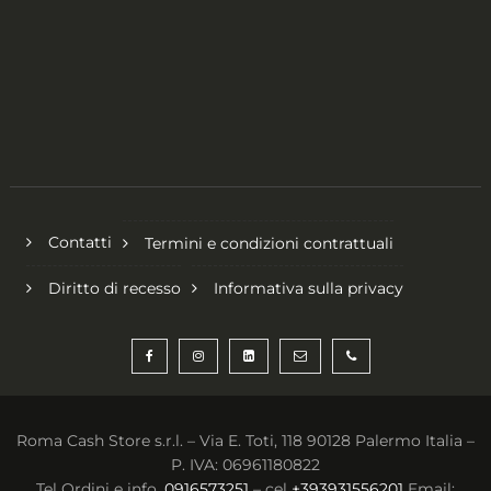
Contatti
Termini e condizioni contrattuali
Diritto di recesso
Informativa sulla privacy
Roma Cash Store s.r.l. – Via E. Toti, 118 90128 Palermo Italia –
P. IVA: 06961180822
Tel Ordini e info.
0916573251
– cel
+393931556201
Email: