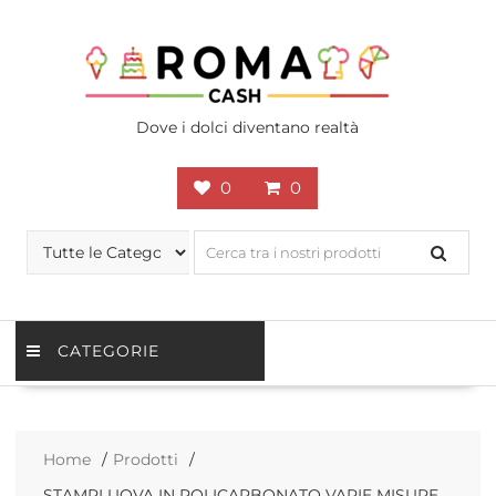
Skip
to
content
Dove i dolci diventano realtà
0
0
CATEGORIE
Home
Prodotti
STAMPI UOVA IN POLICARBONATO VARIE MISURE