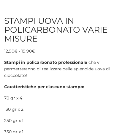
STAMPI UOVA IN
POLICARBONATO VARIE
MISURE
Fascia
12,90
€
-
19,90
€
di
Stampi in policarbonato professionale
che vi
prezzo:
permetteranno di realizzare delle splendide uova di
da
cioccolato!
12,90€
a
Caratteristiche per ciascuno stampo:
19,90€
70 gr x 4
130 gr x 2
250 gr x 1
350 gr x 1