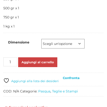
500 gr x 1
750 gr x 1
1 kg x 1
Dimensione
STAMPI
Aggiungi al carrello
UOVA
IN
POLICARBONATO
Confronta
VARIE
Aggiungi alla lista dei desideri
MISURE
quantità
COD:
N/A
Categorie:
Pasqua
,
Teglie e Stampi