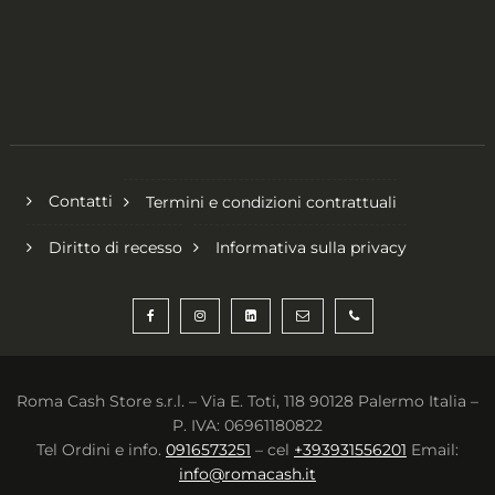
Contatti
Termini e condizioni contrattuali
Diritto di recesso
Informativa sulla privacy
Roma Cash Store s.r.l. – Via E. Toti, 118 90128 Palermo Italia –
P. IVA: 06961180822
Tel Ordini e info.
0916573251
– cel
+393931556201
Email:
info@romacash.it