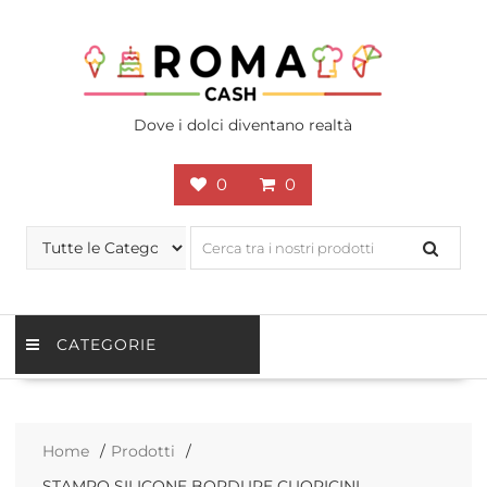
Skip
to
content
Dove i dolci diventano realtà
0
0
CATEGORIE
Home
Prodotti
STAMPO SILICONE BORDURE CUORICINI