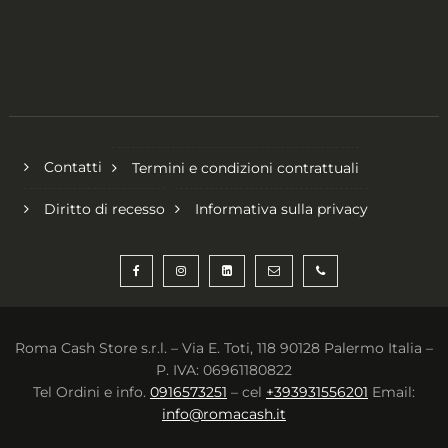
Contatti
Termini e condizioni contrattuali
Diritto di recesso
Informativa sulla privacy
Roma Cash Store s.r.l. – Via E. Toti, 118 90128 Palermo Italia –
P. IVA: 06961180822
Tel Ordini e info.
0916573251
– cel
+393931556201
Email:
info@romacash.it