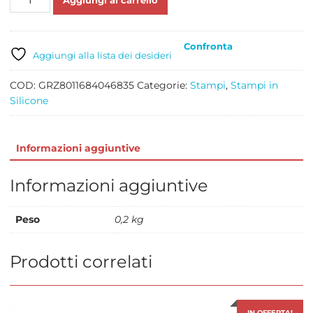
Aggiungi al carrello
SILICONE
INFANTE
quantità
Confronta
Aggiungi alla lista dei desideri
COD:
GRZ8011684046835
Categorie:
Stampi
,
Stampi in
Silicone
Informazioni aggiuntive
Informazioni aggiuntive
Peso
0,2 kg
Prodotti correlati
IN OFFERTA!