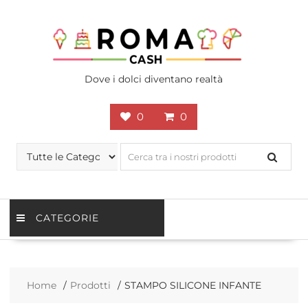
Skip
to
content
Dove i dolci diventano realtà
0
0
CATEGORIE
Home
Prodotti
STAMPO SILICONE INFANTE