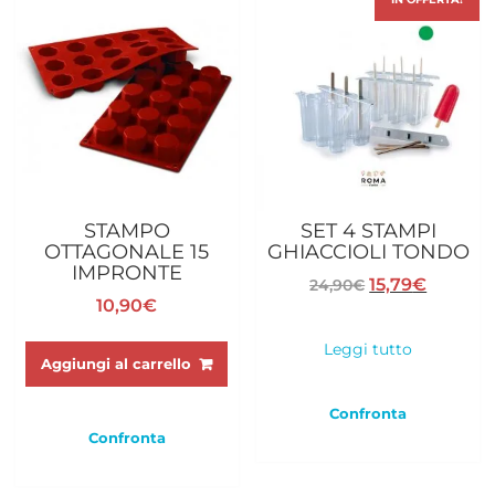
STAMPO
SET 4 STAMPI
OTTAGONALE 15
GHIACCIOLI TONDO
IMPRONTE
Il
Il
15,79
€
24,90
€
10,90
€
prezzo
prezzo
originale
attuale
Leggi tutto
era:
è:
Aggiungi al carrello
24,90€.
15,79€.
Confronta
Confronta