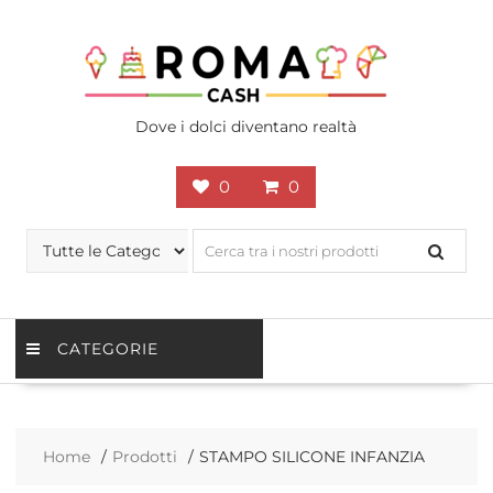
Skip
to
content
Dove i dolci diventano realtà
0
0
CATEGORIE
Home
Prodotti
STAMPO SILICONE INFANZIA