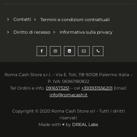
Contatti
Termini e condizioni contrattuali
Diritto di recesso
Informativa sulla privacy
Roma Cash Store s.r.l. – Via E. Toti, 118 90128 Palermo Italia –
P. IVA: 06961180822
Tel Ordini e info.
0916573251
– cel
+393931556201
Email:
info@romacash.it
Copyright © 2020 Roma Cash Store srl - Tutti i diritti
riservati
Made with ♥ by
DREAL Labs