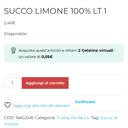
SUCCO LIMONE 100% LT 1
2,40
€
Disponibile
Acquista quest'articolo e ottieni
2
Gelatine virtuali
-
un valore di
0,05
€
SUCCO
Aggiungi al carrello
LIMONE
100%
LT
Confronta
1
Aggiungi alla lista dei desideri
quantità
COD:
NAG2416
Categorie:
Frutta
,
Ho.Re.Ca.
Tag:
Succo di
limone