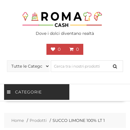
Skip
to
content
Dove i dolci diventano realtà
0
0
CATEGORIE
Home
Prodotti
SUCCO LIMONE 100% LT 1