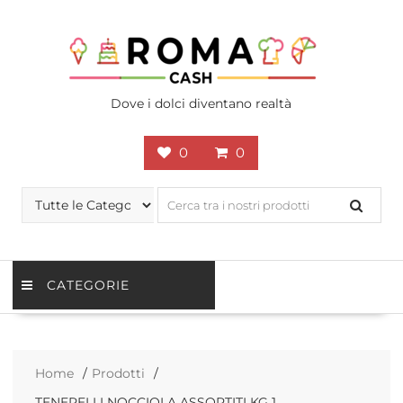
Skip
to
content
Dove i dolci diventano realtà
0
0
CATEGORIE
Home
Prodotti
TENERELLI NOCCIOLA ASSORTITI KG 1