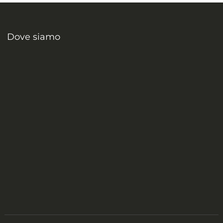
pagina
del
prodotto
Dove siamo