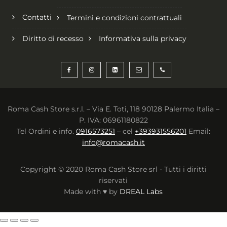
Contatti
Termini e condizioni contrattuali
Diritto di recesso
Informativa sulla privacy
Roma Cash Store s.r.l. – Via E. Toti, 118 90128 Palermo Italia –
P. IVA: 06961180822
Tel Ordini e info.
0916573251
– cel
+393931556201
Email:
info@romacash.it
Copyright © 2020 Roma Cash Store srl - Tutti i diritti
riservati
Made with ♥ by
DREAL Labs