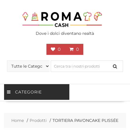
Skip
to
content
Dove i dolci diventano realtà
0
0
CATEGORIE
Home
Prodotti
TORTIERA PAVONCAKE PLISSÉE