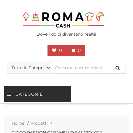
Skip
to
content
Dove i dolci diventano realtà
0
0
CATEGORIE
Home
Prodotti
CIOCO PASSION CARAMELLO SALATO KG 1