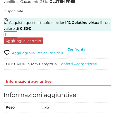
vanillina. Cacao min.28%.
GLUTEN FREE
Disponibile
Acquista quest'articolo e ottieni
12
Gelatine virtuali
- un
valore di
0,30
€
CIOCO
PASSION
Aggiungi al carrello
CARAMELLO
Confronta
SALATO
Aggiungi alla lista dei desideri
KG
1
COD:
CRI010138275
Categoria:
Confetti Aromatizzati
quantità
Informazioni aggiuntive
Informazioni aggiuntive
Peso
1 kg