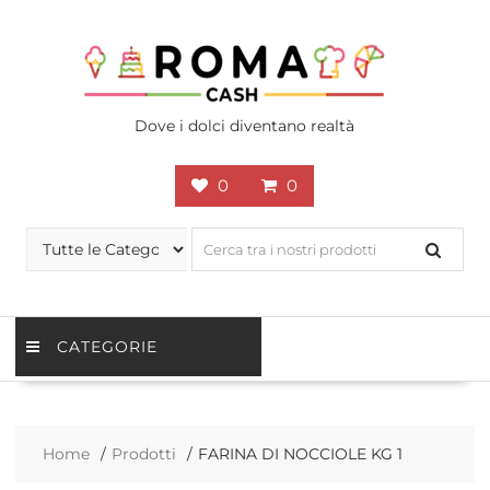
Skip
to
content
Dove i dolci diventano realtà
0
0
CATEGORIE
Home
Prodotti
FARINA DI NOCCIOLE KG 1