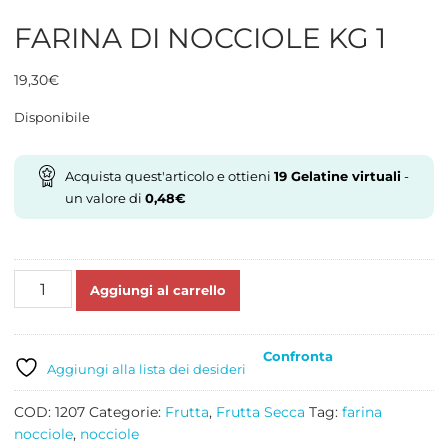
FARINA DI NOCCIOLE KG 1
19,30
€
Disponibile
Acquista quest'articolo e ottieni
19
Gelatine virtuali
-
un valore di
0,48
€
FARINA
Aggiungi al carrello
DI
NOCCIOLE
KG
Confronta
1
Aggiungi alla lista dei desideri
quantità
COD:
1207
Categorie:
Frutta
,
Frutta Secca
Tag:
farina
nocciole
,
nocciole