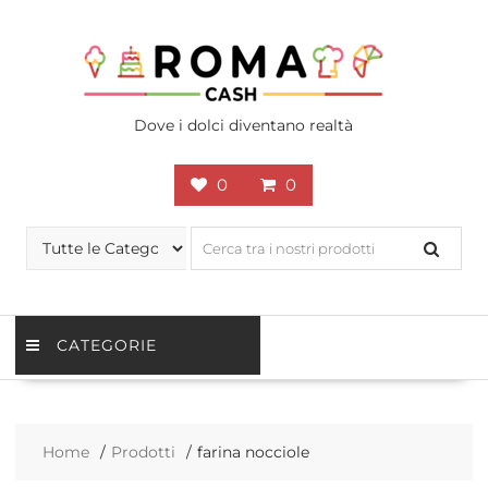
Skip
to
content
Dove i dolci diventano realtà
0
0
CATEGORIE
Home
Prodotti
farina nocciole