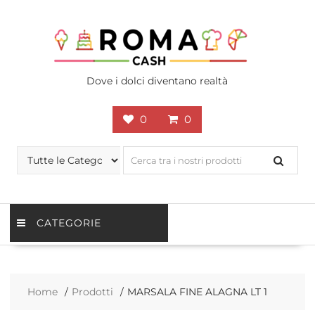
Skip
to
content
Dove i dolci diventano realtà
0
0
CATEGORIE
Home
Prodotti
MARSALA FINE ALAGNA LT 1